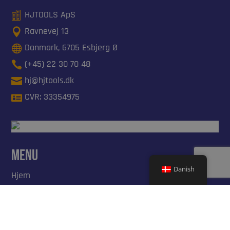
HJTOOLS ApS

Ravnevej 13

Danmark, 6705 Esbjerg Ø

(+45) 22 30 70 48

hj@hjtools.dk

CVR: 33354975

Menu
Danish
Hjem
Produkter
Ydelser
Om os