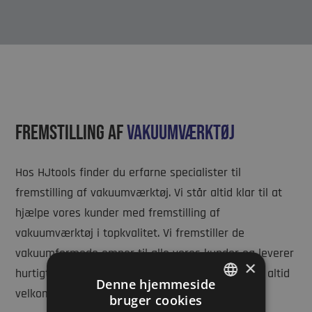
Fremstilling af
vakuumværktøj
Hos HJtools finder du erfarne specialister til
fremstilling af vakuumværktøj. Vi står altid klar til at
hjælpe vores kunder med fremstilling af
vakuumværktøj i topkvalitet. Vi fremstiller de
vakuumformede emner til alle vores kunder og leverer
×
hurtigt. Har du spørgsmål til fremstillingen, er du altid
Denne hjemmeside
velkommen til at kontakte os.
bruger cookies
DANISH