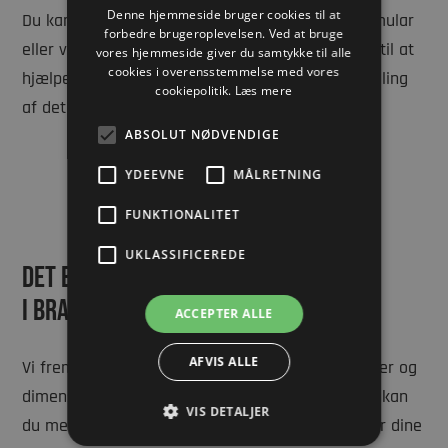
Denne hjemmeside bruger cookies til at
Du kan kontakte os på telefon, vores kontaktformular
ENGLISH
forbedre brugeroplevelsen. Ved at bruge
eller ved at sende os en mail. Vi sidder altid klar til at
vores hjemmeside giver du samtykke til alle
cookies i overensstemmelse med vores
hjælpe dig med spørgsmål og naturligvis fremstilling
cookiepolitik.
Læs mere
af det helt rette vakuumværktøj.
ABSOLUT NØDVENDIGE
YDEEVNE
MÅLRETNING
FUNKTIONALITET
UKLASSIFICEREDE
Det bedste
vakuumværktøj
i branchen
ACCEPTER ALLE
AFVIS ALLE
Vi fremstiller vakuumværktøj i forskellige tykkelser og
dimensioner, så de passer til dine ønsker. Derfor kan
VIS DETALJER
du med sikkerhed få vakuumværktøj, der opfylder dine