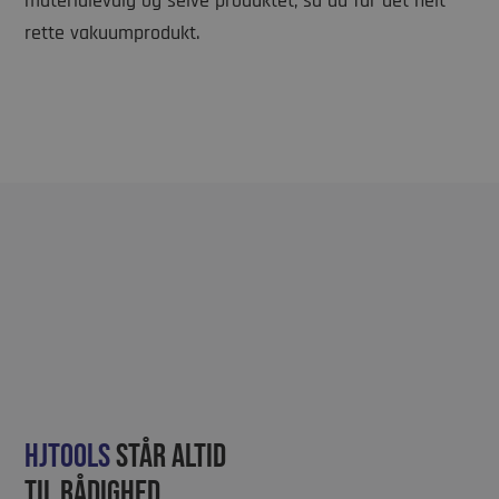
materialevalg og selve produktet, så du får det helt
rette vakuumprodukt.
Hjtools
står altid
til rådighed